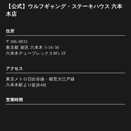
【公式】ウルフギャング・ステーキハウス 六本
木店
住所
〒106-0032
東京都 港区 六本木 5-16-50
六本木デュープレックスM's 1F
アクセス
東京メトロ日比谷線・都営大江戸線
六本木駅より徒歩4分
営業時間
11:30～23:30（22:30 L.O.）
定休日
Instagram
Instagram
tap to call
tap to call
Reservation
Reservation